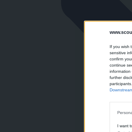
www.scout
If you wish 
sensitive in
confirm you
continue se
information 
further disc
participants
Downstream 
Persona
I want t