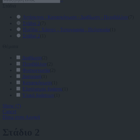
Στάδια
Αντίσκηνο : Κατασκήνωση - Διαβίωση - Περιβάλλον
(
7
)
Στάδιο 2
(
7
)
Πυξίδα : Χάρτες - Τοπογραφία - Πεζοπορία
(
1
)
Στάδιο 2
(
1
)
Θέματα
Διαβίωση
(
2
)
Περιβάλλον
(
2
)
Φυσιογνωσία
(
2
)
Διατροφή
(
1
)
Κατασκήνωση
(
1
)
Εξοπλισμός δράσης
(
1
)
Υλικό δράσεων
(
1
)
Show
(
7
)
Cancel
Πίσω στην Αρχική
Στάδιο 2