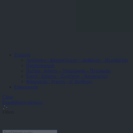
Στοιχεία
Αντίσκηνο : Κατασκήνωση – Διαβίωση – Περιβάλλον
Προσκοπισμός
Πυξίδα : Χάρτες – Τοπογραφία – Πεζοπορία
Σχοινί : Κόμποι – Συνδέσεις – Κατασκευές
Φάρμακείο : Υγιεινή – Α’ Βοήθειες
Επικοινωνία
Close
Εκκαθάριση φίλτρων
Filters
Search
×