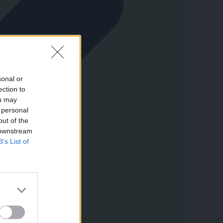
sonal or
ection to
ou may
 personal
out of the
 downstream
B’s List of