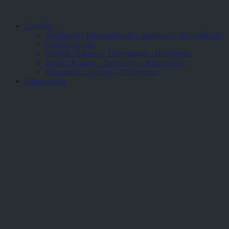
Στοιχεία
Αντίσκηνο : Κατασκήνωση – Διαβίωση – Περιβάλλον
Προσκοπισμός
Πυξίδα : Χάρτες – Τοπογραφία – Πεζοπορία
Σχοινί : Κόμποι – Συνδέσεις – Κατασκευές
Φάρμακείο : Υγιεινή – Α’ Βοήθειες
Επικοινωνία