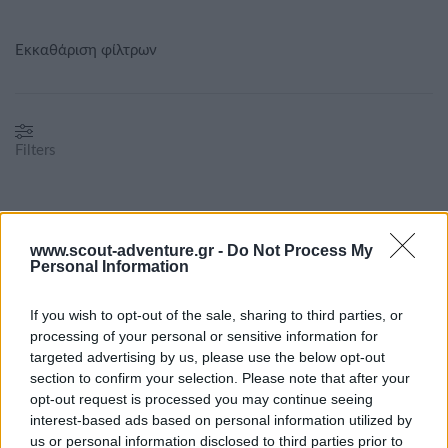
Εκκαθάριση φίλτρων
Filters
www.scout-adventure.gr -
Do Not Process My
Personal Information
×
ΣΤΆΔΙΑ
If you wish to opt-out of the sale, sharing to third parties, or
processing of your personal or sensitive information for
targeted advertising by us, please use the below opt-out
Αντίσκηνο : Κατασκήνωση - Διαβίωση - Περιβάλλον
(
1
)
section to confirm your selection. Please note that after your
opt-out request is processed you may continue seeing
interest-based ads based on personal information utilized by
Στάδιο 4
(
1
)
us or personal information disclosed to third parties prior to