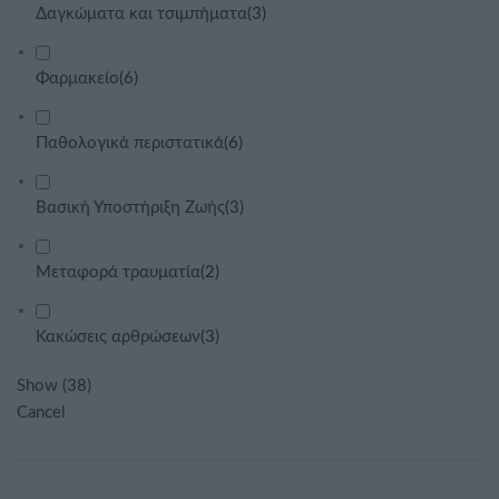
Δαγκώματα και τσιμπήματα
(
3
)
Φαρμακείο
(
6
)
Παθολογικά περιστατικά
(
6
)
Βασική Υποστήριξη Ζωής
(
3
)
Μεταφορά τραυματία
(
2
)
Κακώσεις αρθρώσεων
(
3
)
Show
(
38
)
Cancel