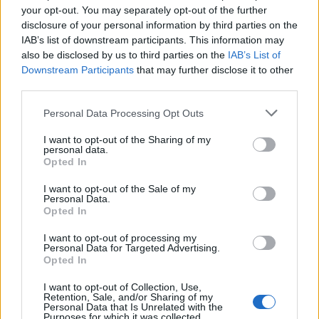
your opt-out. You may separately opt-out of the further
disclosure of your personal information by third parties on the
Πυξίδα : Χάρτες - Τοπογραφία - Πεζοπορία
(
1
)
IAB’s list of downstream participants. This information may
also be disclosed by us to third parties on the
IAB’s List of
Downstream Participants
that may further disclose it to other
Στάδιο 4
(
1
)
third parties.
Φάρμακείο : Υγιεινή - Α' Βοήθειες
(
38
)
Personal Data Processing Opt Outs
I want to opt-out of the Sharing of my
personal data.
Στάδιο 1
(
3
)
Opted In
I want to opt-out of the Sale of my
Στάδιο 2
(
7
)
Personal Data.
Opted In
Στάδιο 3
(
7
)
I want to opt-out of processing my
Personal Data for Targeted Advertising.
Opted In
Στάδιο 4
(
7
)
I want to opt-out of Collection, Use,
Retention, Sale, and/or Sharing of my
Personal Data that Is Unrelated with the
Purposes for which it was collected.
Στάδιο 5
(
7
)