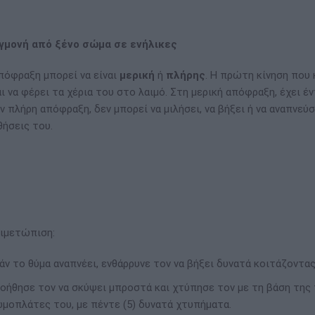
γμονή από ξένο σώμα σε ενήλικες
πόφραξη μπορεί να είναι
μερική
ή
πλήρης
. Η πρώτη κίνηση που 
αι να φέρει τα χέρια του στο λαιμό. Στη μερική απόφραξη, έχει έν
ν πλήρη απόφραξη, δεν μπορεί να μιλήσει, να βήξει ή να αναπνεύσ
θήσεις του.
ιμετώπιση:
άν το θύμα αναπνέει, ενθάρρυνε τον να βήξει δυνατά κοιτάζοντα
οήθησε τον να σκύψει μπροστά και χτύπησε τον με τη βάση της
μοπλάτες του, με πέντε (5) δυνατά χτυπήματα.