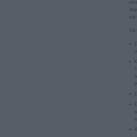
μπο
περ
εαυ
Για
Σ
ι
Κ
τ
α
γ
Σ
Σ
α
α
Χ