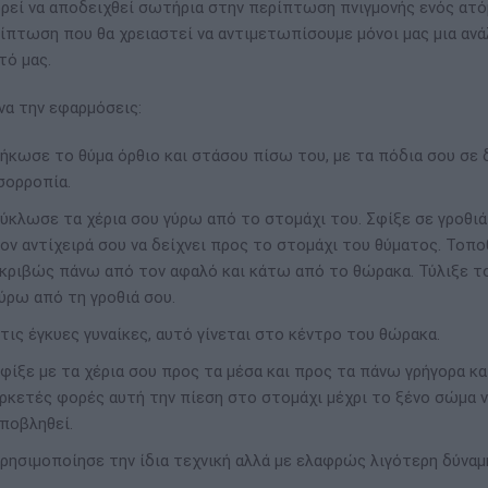
ρεί να αποδειχθεί σωτήρια στην περίπτωση πνιγμονής ενός ατό
ίπτωση που θα χρειαστεί να αντιμετωπίσουμε μόνοι μας μια ανά
τό μας.
 να την εφαρμόσεις:
ήκωσε το θύμα όρθιο και στάσου πίσω του, με τα πόδια σου σε 
σορροπία.
ύκλωσε τα χέρια σου γύρω από το στομάχι του. Σφίξε σε γροθιά 
ον αντίχειρά σου να δείχνει προς το στομάχι του θύματος. Τοπ
κριβώς πάνω από τον αφαλό και κάτω από το θώρακα. Τύλιξε το
ύρω από τη γροθιά σου.
τις έγκυες γυναίκες, αυτό γίνεται στο κέντρο του θώρακα.
φίξε με τα χέρια σου προς τα μέσα και προς τα πάνω γρήγορα κα
ρκετές φορές αυτή την πίεση στο στομάχι μέχρι το ξένο σώμα ν
ποβληθεί.
ρησιμοποίησε την ίδια τεχνική αλλά με ελαφρώς λιγότερη δύναμη