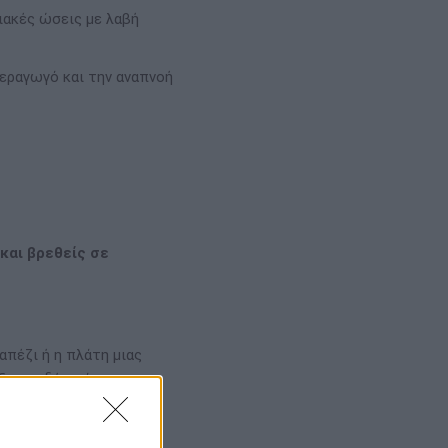
ιακές ώσεις με λαβή
αεραγωγό και την αναπνοή
 και βρεθείς σε
απέζι ή η πλάτη μιας
 ξιφοειδή απόφυση.