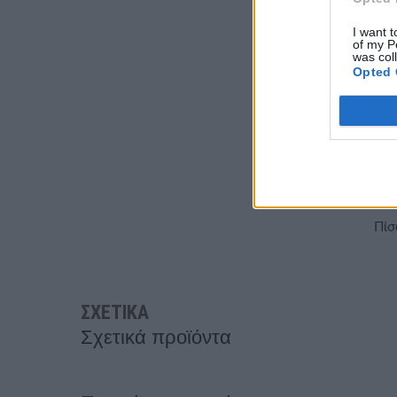
Πνι
I want t
Α
of my P
was col
κ
Opted 
σ
Α
σ
Α
Πίσ
ΣΧΕΤΙΚΑ
Σχετικά προϊόντα