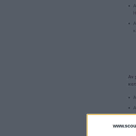
Α
H
Α
κ
Αν 
κατ
Ά
Α
κ
www.scout