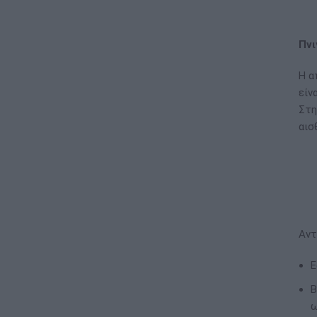
Πνι
Η α
είν
Στη
αισ
Αντ
Ε
Β
ω