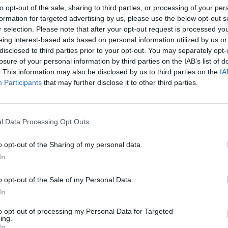
to opt-out of the sale, sharing to third parties, or processing of your per
formation for targeted advertising by us, please use the below opt-out s
r selection. Please note that after your opt-out request is processed y
eing interest-based ads based on personal information utilized by us or
γμονή από ξένο σώμα σε παιδιά από 1 έως 8 ετών :
disclosed to third parties prior to your opt-out. You may separately opt-
losure of your personal information by third parties on the IAB’s list of
ν το παιδί αναπνέει, ενθάρρυνε το να βήξει δυνατά.
. This information may also be disclosed by us to third parties on the
IA
οήθησε το παιδί να σκύψει μπροστά και χτύπησε το με τη βάση 
Participants
that may further disclose it to other third parties.
μοπλάτες του, με πέντε (5) δυνατά χτυπήματα.
ν εξακολουθεί να υπάρχει απόφραξη, εφάρμοσε πέντε (5) κοιλια
l Data Processing Opt Outs
eimlich. Οι συμπιέσεις στην κοιλιά επιτρέπονται από το δεύτερο
ν το παιδί χάσει τις αισθήσεις του και καταρρεύσει, έλεγξε τον
o opt-out of the Sharing of my personal data.
αι εφάρμοσε
Καρδιοπνευμονική Αναζωογόνηση
για παιδιά.
In
o opt-out of the Sale of my Personal Data.
In
to opt-out of processing my Personal Data for Targeted
ing.
In