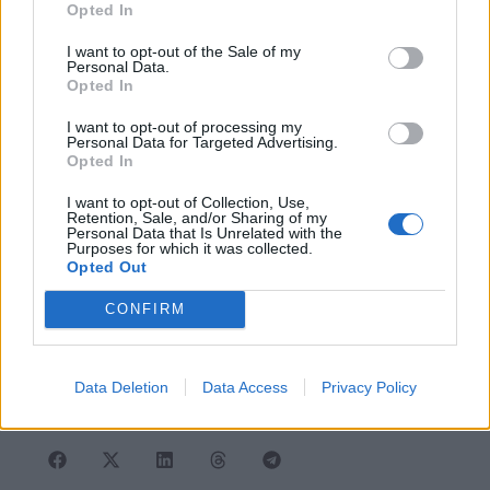
Opted In
I want to opt-out of the Sale of my
Personal Data.
Opted In
I want to opt-out of processing my
Αναλυτικές οδηγίες μπορείς να βρεις στο
www.scout-
Personal Data for Targeted Advertising.
Opted In
treasure.gr
.
I want to opt-out of Collection, Use,
Ο σχεδιασμός και η κατασκευή της σχεδίας
Retention, Sale, and/or Sharing of my
Personal Data that Is Unrelated with the
προϋποθέτει πρώτιστα να διασφαλιστεί η ασφάλεια
Purposes for which it was collected.
αυτών που θα την χρησιμοποιήσουν. Θα είναι μία καλή
Opted Out
εμπειρία για σένα να βοηθήσεις στην κατασκευή, πάντα
CONFIRM
με την ευθύνη και τον συντονισμό ενός έμπειρου
ενήλικα.
Data Deletion
Data Access
Privacy Policy
Πίσω σε Σχοινί : Κόμποι - Συνδέσεις - Κατασκευές
ΜΟΙΡΑΣΤΕΙΤΕ