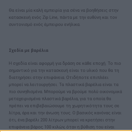
Θα είναι μία καλή εμπειρία για σένα να βοηθήσεις στην
κατασκευή ενός Zip Line, πάντα με την ευθύνη και τον
συντονισμό ενός έμπειρου ενήλικα.
Σχεδία με βαρέλια
Η σχεδία είναι αφορμή για δράση σε κάθε εποχή. Το πιο
σημαντικό για την κατασκευή είναι το υλικό που θα τη
διατηρήσει στην επιφάνεια. Οτιδήποτε επιπλέει
μπορεί να λειτουργήσει. Τα πλαστικά βαρέλια είναι τα
πιο συνηθισμένα. Μπορούμε να βρούμε πολύ οικονομικά
μεταχειρισμένα πλαστικά βαρέλια, για τα οποία θα
πρέπει να επιβεβαιώσουμε τη χωρητικότητα τους σε
λίτρα, άρα και την άνωση τους. Ο βασικός κανόνας είναι
ότι, ένα βαρέλι 200 λίτρων μπορεί να κρατήσει στην
επιφάνεια βάρος 100 κιλών, όταν η βύθιση του είναι