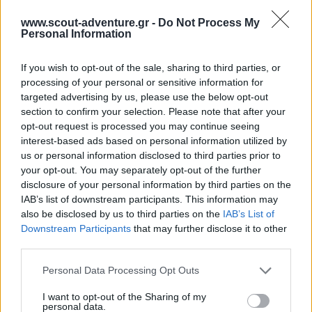
στο 50%.
www.scout-adventure.gr -
Do Not Process My
Personal Information
If you wish to opt-out of the sale, sharing to third parties, or
processing of your personal or sensitive information for
targeted advertising by us, please use the below opt-out
Το σχέδιο είναι απλό και εξαιρετικά αποτελεσματικό. Η
section to confirm your selection. Please note that after your
opt-out request is processed you may continue seeing
βασική δομή αποτελείται μία ελαφριά και συγχρόνως
interest-based ads based on personal information utilized by
ανθεκτική πλατφόρμα, η οποία στηρίζεται πάνω στα
us or personal information disclosed to third parties prior to
βαρέλια. Τα βαρέλια δένονται με σχοινί κάτω από την
your opt-out. You may separately opt-out of the further
πλατφόρμα. Τα καρέ της πλατφόρμας πρέπει να έχουν
disclosure of your personal information by third parties on the
τις κατάλληλες διαστάσεις για να κρατήσουν τα
IAB’s list of downstream participants. This information may
βαρέλια σταθερά. Το νερό ρέει στο κέντρο της
also be disclosed by us to third parties on the
IAB’s List of
κατασκευής, με αποτέλεσμα μια στερεή και
Downstream Participants
that may further disclose it to other
third parties.
ισορροπημένη σχεδία. Μπορούμε να χρησιμοποιήσουμε
4 ή 6 βαρέλια, μεταβάλλοντας αντίστοιχα τη
Personal Data Processing Opt Outs
δυνατότητα της σχεδίας για τον αριθμό των ατόμων
που μπορεί να εξυπηρετήσει.
I want to opt-out of the Sharing of my
personal data.