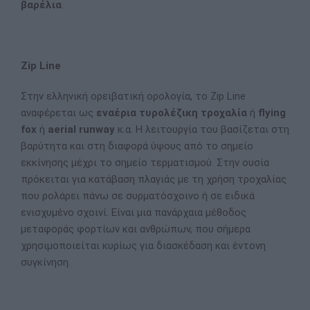
βαρέλια
.
Zip Line
Στην ελληνική ορειβατική ορολογία, το Zip Line
αναφέρεται ως
εναέρια τυρολέζικη τροχαλία
ή
flying
fox
ή
aerial runway
κ.α. Η λειτουργία του βασίζεται στη
βαρύτητα και στη διαφορά ύψους από το σημείο
εκκίνησης μέχρι το σημείο τερματισμού. Στην ουσία
πρόκειται για κατάβαση πλαγιάς με τη χρήση τροχαλίας
που ρολάρει πάνω σε συρματόσχοινο ή σε ειδικά
ενισχυμένο σχοινί. Είναι μια πανάρχαια μέθοδος
μεταφοράς φορτίων και ανθρώπων, που σήμερα
χρησιμοποιείται κυρίως για διασκέδαση και έντονη
συγκίνηση.