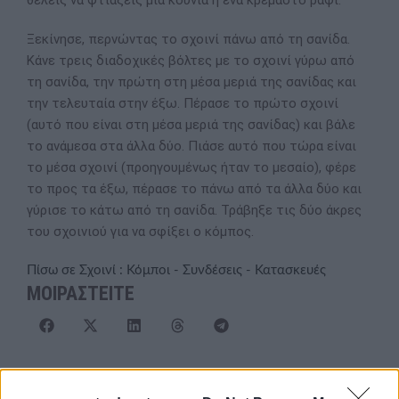
θέλεις να φτιάξεις μία κούνια ή ένα κρεμαστό ράφι.
Ξεκίνησε, περνώντας το σχοινί πάνω από τη σανίδα.
Κάνε τρεις διαδοχικές βόλτες με το σχοινί γύρω από
τη σανίδα, την πρώτη στη μέσα μεριά της σανίδας και
την τελευταία στην έξω. Πέρασε το πρώτο σχοινί
(αυτό που είναι στη μέσα μεριά της σανίδας) και βάλε
το ανάμεσα στα άλλα δύο. Πιάσε αυτό που τώρα είναι
το μέσα σχοινί (προηγουμένως ήταν το μεσαίο), φέρε
το προς τα έξω, πέρασε το πάνω από τα άλλα δύο και
γύρισε το κάτω από τη σανίδα. Τράβηξε τις δύο άκρες
του σχοινιού για να σφίξει ο κόμπος.
Πίσω σε Σχοινί : Κόμποι - Συνδέσεις - Κατασκευές
ΜΟΙΡΑΣΤΕΙΤΕ