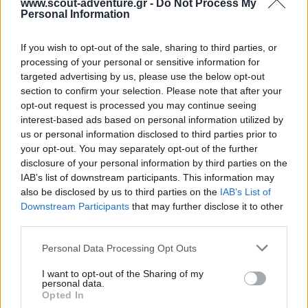
www.scout-adventure.gr -
Do Not Process My
ΣΧΕΤΙΚΑ
Personal Information
Σχετικά προϊόντα
If you wish to opt-out of the sale, sharing to third parties, or
processing of your personal or sensitive information for
targeted advertising by us, please use the below opt-out
Είδη σχοινιών
section to confirm your selection. Please note that after your
opt-out request is processed you may continue seeing
interest-based ads based on personal information utilized by
us or personal information disclosed to third parties prior to
Προσκοπικές κατασκευές
your opt-out. You may separately opt-out of the further
disclosure of your personal information by third parties on the
IAB’s list of downstream participants. This information may
Κόμποι στο διαδίκτυο
also be disclosed by us to third parties on the
IAB’s List of
Downstream Participants
that may further disclose it to other
third parties.
Κόμπος δραπέτη
Personal Data Processing Opt Outs
I want to opt-out of the Sharing of my
personal data.
Σύνδεση τριπόδου
Opted In