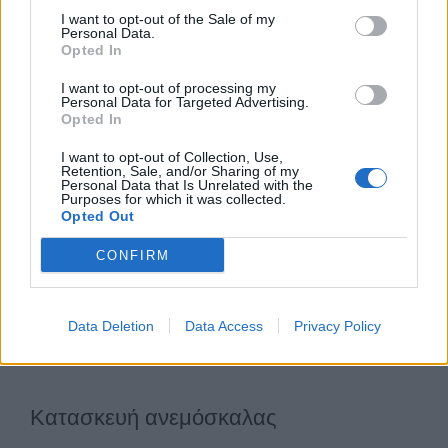
I want to opt-out of the Sale of my
Personal Data.
Ξυλόδεσμος
Opted In
I want to opt-out of processing my
Personal Data for Targeted Advertising.
Ορμιόδεσμος
Opted In
I want to opt-out of Collection, Use,
Retention, Sale, and/or Sharing of my
Personal Data that Is Unrelated with the
Κατασκευές ανέσεων
Purposes for which it was collected.
Opted Out
CONFIRM
Κατασκευή τραπεζαρίας
Data Deletion
Data Access
Privacy Policy
Κατασκευή ιστού
Κατασκευή ανεμόσκαλας