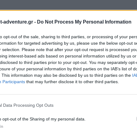
ς το θύμα και δεν το ακινητοποιείς.
-adventure.gr -
Do Not Process My Personal Information
 να το επαναφέρεις με χαστούκια, τσιμπήματα κ.α.
οτα στο στόμα του, ούτε προσπαθείς να το ανοίξεις. Αν το κάνει
to opt-out of the sale, sharing to third parties, or processing of your per
αι να σε τραυματίσει με τα δόντια του.
formation for targeted advertising by us, please use the below opt-out s
r selection. Please note that after your opt-out request is processed y
τίποτα να πιει.
eing interest-based ads based on personal information utilized by us or
disclosed to third parties prior to your opt-out. You may separately opt-
ήθεια. (112 ή 166) όταν:
losure of your personal information by third parties on the IAB’s list of
. This information may also be disclosed by us to third parties on the
IA
εχίζουν για περισσότερα από πέντε (5) λεπτά.
Participants
that may further disclose it to other third parties.
ακτά τις αισθήσεις του μετά από δέμα (10) λεπτά.
η επιληπτική κρίση ακολουθήσει αμέσως και άλλη.
l Data Processing Opt Outs
ραυματιστεί.
o opt-out of the Sharing of my personal data.
γκυος.
In
ιαβητικό.