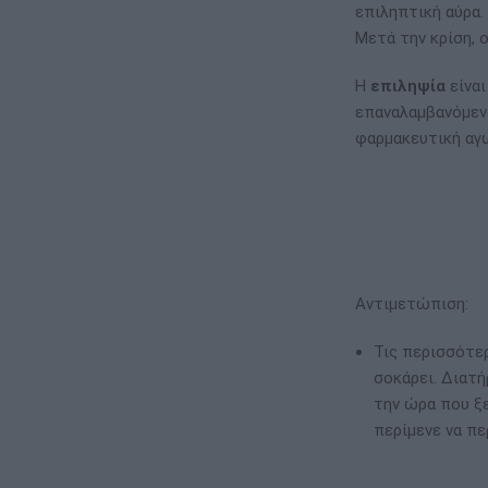
επιληπτική αύρα.
Μετά την κρίση, 
Η
επιληψία
είνα
επαναλαμβανόμενα
φαρμακευτική αγ
Αντιμετώπιση:
Τις περισσότερ
σοκάρει. Διατ
την ώρα που ξε
περίμενε να πε