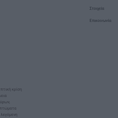
Στοιχεία
Επικοινωνία
ηπτική κρίση
λεια
ούρων,
υμπτώματα
ν λεγόμενη