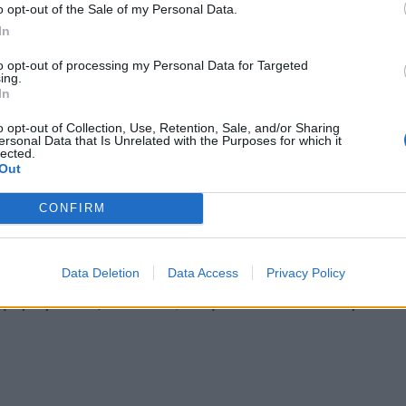
o opt-out of the Sale of my Personal Data.
άθει κρίση μέσα στο νερό.
In
 : Υγιεινή - Α' Βοήθειες
to opt-out of processing my Personal Data for Targeted
ing.
In
o opt-out of Collection, Use, Retention, Sale, and/or Sharing
ersonal Data that Is Unrelated with the Purposes for which it
lected.
Out
CONFIRM
Data Deletion
Data Access
Privacy Policy
ρήση Αυτόματου Εξωτερικού Απινιδωτή