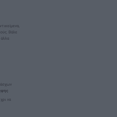
ντικείμενα,
ούς. Βάλε
 άλλα
 πάσχων
ηψης
.
χρι να