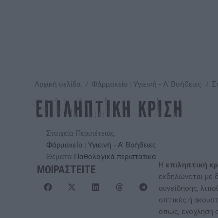
Αρχική σελίδα
Φάρμακείο : Υγιεινή - Α' Βοήθειες
Σ
Επιληπτική κρίση
Στοιχεία Περιπέτειας
Φάρμακείο : Υγιεινή - Α' Βοήθειες
Θέματα
Παθολογικά περιστατικά
Η
επιληπτική κρ
ΜΟΙΡΑΣΤΕΙΤΕ
εκδηλώνεται με 
συνείδησης, λιπο
οπτικές ή ακουστ
όπως, ενόχληση σ