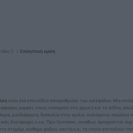
τάδιο 5
Επιληπτική κρίση
ίση
είναι ένα επεισόδιο απορρύθμισης του εγκεφάλου. Μία επιλ
διάφορες μορφές όπως σπασμούς στα χέρια ή και τα πόδια, απώ
θυμία, μουδιάσματα, δυσκολία στην ομιλία, σιελόρροια, απώλεια 
ικές διαταραχές κ.ο.κ. Πριν ξεσπάσει, συνήθως προηγούνται σ
το στομάχι, αίσθημα φόβου, ναυτία κ.α., τα οποία αποτελούν τη