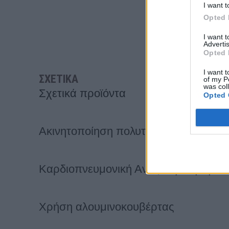
I want t
Το θύμα έχει π
Opted 
Πίσω σε Φάρμακείο
I want 
Advertis
Opted 
I want t
ΣΧΕΤΙΚΑ
of my P
was col
Σχετικά προϊόντα
Opted 
Ακινητοποίηση πολυτραυματία
Καρδιοπνευμονική Αναζωογόνηση – Χ
Χρήση αλουμινοκουβέρτας