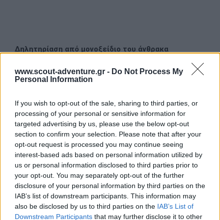
Δηλητηρίαση από μονοξείδιο του άνθρακα
Δηλητηρίαση από μονοξείδιο του άνθρακα προκαλείται
www.scout-adventure.gr -
Do Not Process My
Personal Information
μετά από αρκετή εισπνοή του αερίου αυτού. Το
μονοξείδιο του άνθρακα συχνά παράγεται σε διάφορες
If you wish to opt-out of the sale, sharing to third parties, or
οικιακές ή βιομηχανικές εγκαταστάσεις, από παλιά
processing of your personal or sensitive information for
οχήματα και άλλα βενζινοκίνητα εργαλεία, από
targeted advertising by us, please use the below opt-out
θερμοσίφωνες τζάκια, μαγκάλια και ψησταριές. Είναι
section to confirm your selection. Please note that after your
ένα τοξικό αέριο, αλλά επειδή είναι άχρωμο, άοσμο,
opt-out request is processed you may continue seeing
άγευστο και αρχικά μη ερεθιστικό, είναι πολύ δύσκολο
interest-based ads based on personal information utilized by
να το ανιχνεύσουμε.
us or personal information disclosed to third parties prior to
your opt-out. You may separately opt-out of the further
disclosure of your personal information by third parties on the
Τα συμπτώματα της δηλητηρίασης από μονοξείδιο
IAB’s list of downstream participants. This information may
περιλαμβάνουν ζάλη, σύγχυση, πονοκέφαλο και ίλιγγο. Η
also be disclosed by us to third parties on the
IAB’s List of
έκθεση σε μεγαλύτερες ποσότητες μπορεί να οδηγήσει
Downstream Participants
that may further disclose it to other