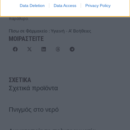
άνθρακα
, όταν στο δωμάτιο υπάρχουν πηγές καύσης και
Data Deletion
Data Access
Privacy Policy
μαγειρέματος, πρέπει οπωσδήποτε να υπάρχει ανοιχτό
παράθυρο.
Πίσω σε Φάρμακείο : Υγιεινή - Α' Βοήθειες
ΜΟΙΡΑΣΤΕΙΤΕ
ΣΧΕΤΙΚΑ
Σχετικά προϊόντα
Πνιγμός στο νερό