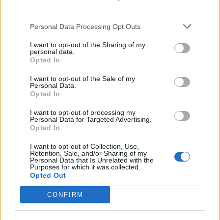
σε τοξικότητα του κεντρικού νευρικού συστήματος και
third parties.
της καρδιάς, ακόμη και στο θάνατο.
Personal Data Processing Opt Outs
Αντιμετώπιση:
I want to opt-out of the Sharing of my
personal data.
Αξιολόγησε προσεκτικά την κατάσταση και
Opted In
προστάτευσε αρχικά τον εαυτό σου από την έκθεση
I want to opt-out of the Sale of my
στο μονοδείξειδιο του άνθρακα, κρατώντας την
Personal Data.
αναπνοή σου.
Opted In
Άνοιξε αμέσως παράθυρο για να επιτρέψεις την
I want to opt-out of processing my
Personal Data for Targeted Advertising.
είσοδο του οξυγόνου και την αποβολή του
Opted In
μονοξειδίου.
I want to opt-out of Collection, Use,
Απομάκρυνε την πηγή του μονοξειδίου π.χ. το
Retention, Sale, and/or Sharing of my
Personal Data that Is Unrelated with the
μαγκάλι.
Purposes for which it was collected.
Opted Out
Απομάκρυνε το θύμα από το χώρο έκθεσης.
Κάλεσε αμέσως ιατρική βοήθεια (166 ή 112).
CONFIRM
Για την πρόληψη της δηλητηρίασης
από μονοξείδιο του