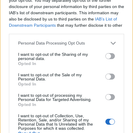
your opt-out. You may separately opt-out of the further
ΣΧΕΤΙΚΑ
disclosure of your personal information by third parties on the
Σχετικά προϊόντα
IAB’s list of downstream participants. This information may
also be disclosed by us to third parties on the
IAB’s List of
Downstream Participants
that may further disclose it to other
third parties.
Πνιγμονή από ξένο σώμα (Λαβή
Heimlich)
Personal Data Processing Opt Outs
I want to opt-out of the Sharing of my
personal data.
Πνιγμός στο νερό
Opted In
I want to opt-out of the Sale of my
Personal Data.
Opted In
Χρήση αλουμινοκουβέρτας
I want to opt-out of processing my
Personal Data for Targeted Advertising.
Opted In
Δηλητηρίαση
I want to opt-out of Collection, Use,
Retention, Sale, and/or Sharing of my
Personal Data that Is Unrelated with the
Purposes for which it was collected.
Μέτρηση σφυγμού