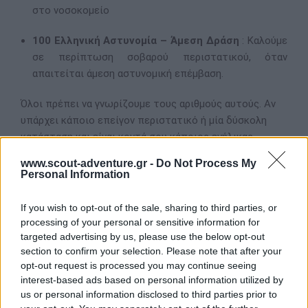
στο νοσοκομείο
100 Ελληνική Αστυνομία – Άμεση Δράση
: Καλούμε
σε περίπτωση σοβαρού περιστατικού, όταν
απαιτείται άμεση αστυνομική επέμβαση.
Όλοι πρέπει να γνωρίζουμε τους αριθμούς αυτούς. Αν
υπάρχει κάποιο επείγον περιστατικό ή μία δύσκολη
κατάσταση και είναι κοντά σου κάποιος ενήλικας,
καλύτερα να καλέσει αυτός τον κατάλληλο αριθμό
www.scout-adventure.gr -
Do Not Process My
έκτακτης ανάγκης.
Personal Information
Πίσω σε Φάρμακείο : Υγιεινή - Α' Βοήθειες
If you wish to opt-out of the sale, sharing to third parties, or
ΜΟΙΡΑΣΤΕΙΤΕ
processing of your personal or sensitive information for
targeted advertising by us, please use the below opt-out
section to confirm your selection. Please note that after your
opt-out request is processed you may continue seeing
interest-based ads based on personal information utilized by
us or personal information disclosed to third parties prior to