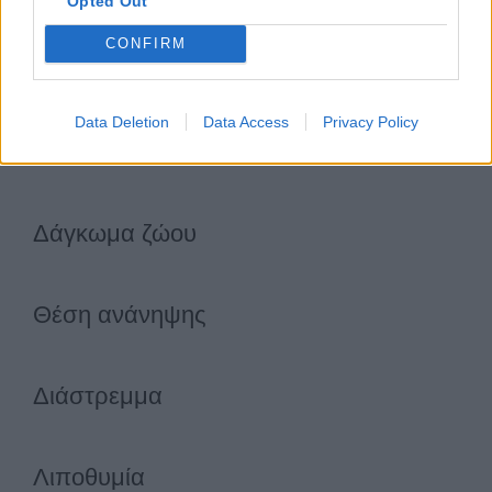
Opted Out
CONFIRM
Εγκαύματα
Data Deletion
Data Access
Privacy Policy
Αιμορραγίες
Δάγκωμα ζώου
Θέση ανάνηψης
Διάστρεμμα
Λιποθυμία